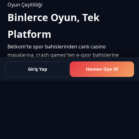
Oyun Çeşitliliği
Binlerce Oyun, Tek
Platform
Betkom'te spor bahislerinden canlı casino
masalarına, crash games'ten e-spor bahislerine
kadar geniş bir yelpazede oyun seçenekleri sizi
Giriş Yap
Hemen Üye Ol
bekliyor.
⚽
Spor Bahisleri
Yüzlerce lig ve turnuva, yüksek oranlar