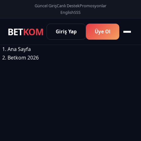
Güncel Giriş
Canlı Destek
Promosyonlar
English
SSS
BET
KOM
Giriş Yap
Üye Ol
Ana Sayfa
Betkom 2026