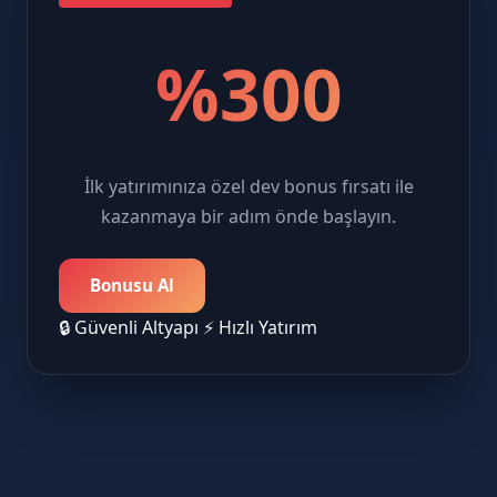
%300
İlk yatırımınıza özel dev bonus fırsatı ile
kazanmaya bir adım önde başlayın.
Bonusu Al
🔒 Güvenli Altyapı
⚡ Hızlı Yatırım