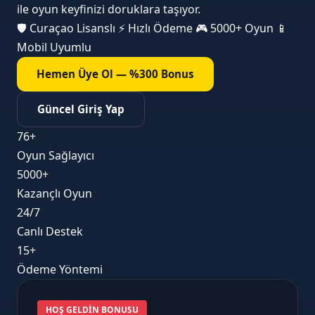
ile oyun keyfinizi doruklara taşıyor.
🛡️
Curaçao Lisanslı
⚡
Hızlı Ödeme
🎮
5000+ Oyun
📱
Mobil Uyumlu
Hemen Üye Ol — %300 Bonus
Güncel Giriş Yap
76+
Oyun Sağlayıcı
5000+
Kazançlı Oyun
24/7
Canlı Destek
15+
Ödeme Yöntemi
HOŞ GELDIN BONUSU