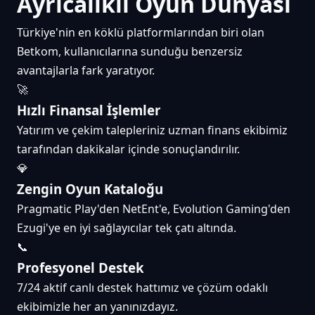
Ayrıcalıklı Oyun Dünyası
Türkiye'nin en köklü platformlarından biri olan
Betkom, kullanıcılarına sunduğu benzersiz
avantajlarla fark yaratıyor.
🚀
Hızlı Finansal İşlemler
Yatırım ve çekim talepleriniz uzman finans ekibimiz
tarafından dakikalar içinde sonuçlandırılır.
💎
Zengin Oyun Kataloğu
Pragmatic Play'den NetEnt'e, Evolution Gaming'den
Ezugi'ye en iyi sağlayıcılar tek çatı altında.
📞
Profesyonel Destek
7/24 aktif canlı destek hattımız ve çözüm odaklı
ekibimizle her an yanınızdayız.