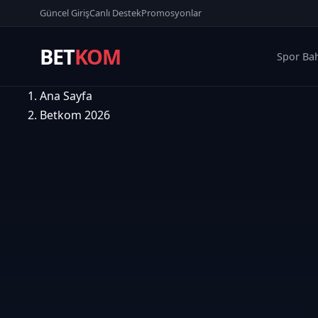
Güncel Giriş
Canlı Destek
Promosyonlar
BET
KOM
Spor Bah
Ana Sayfa
Betkom 2026