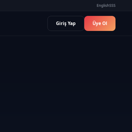
English
SSS
Giriş Yap
Üye Ol