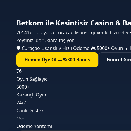
Betkom ile
Kesintisiz
Casino & Ba
2014'ten bu yana Curaçao lisanslı güvenle hizmet ver
keyfinizi doruklara taşıyor.
🛡️
Curaçao Lisanslı
⚡
Hızlı Ödeme
🎮
5000+ Oyun
📱
Hemen Üye Ol — %300 Bonus
Güncel Gir
76+
Oyun Sağlayıcı
5000+
Kazançlı Oyun
24/7
Canlı Destek
15+
Ödeme Yöntemi