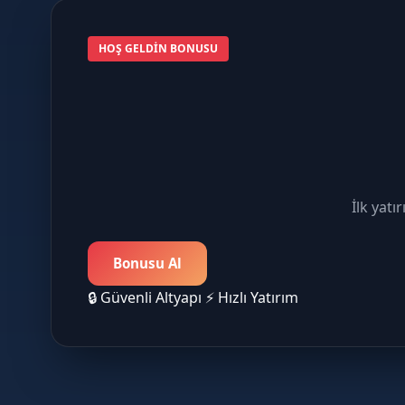
HOŞ GELDIN BONUSU
İlk yatı
Bonusu Al
🔒 Güvenli Altyapı
⚡ Hızlı Yatırım