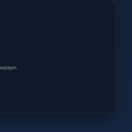
başlayın.