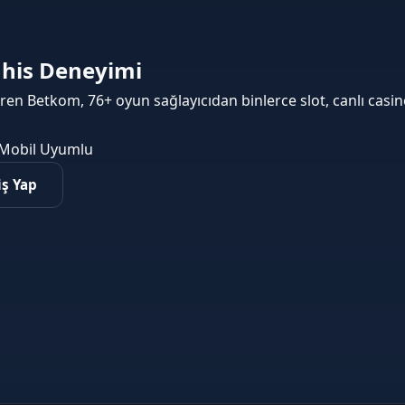
his Deneyimi
en Betkom, 76+ oyun sağlayıcıdan binlerce slot, canlı casino
Mobil Uyumlu
iş Yap