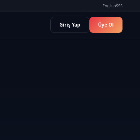
English
SSS
Giriş Yap
Üye Ol