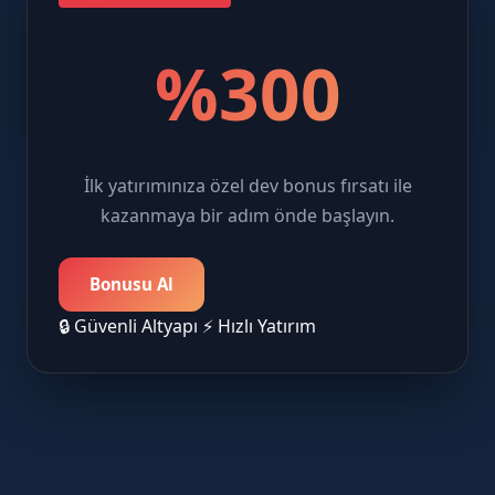
%300
İlk yatırımınıza özel dev bonus fırsatı ile
kazanmaya bir adım önde başlayın.
Bonusu Al
🔒 Güvenli Altyapı
⚡ Hızlı Yatırım