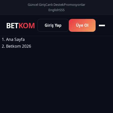
Güncel Giriş
Canlı Destek
Promosyonlar
English
SSS
BET
KOM
Giriş Yap
Üye Ol
Ana Sayfa
Betkom 2026