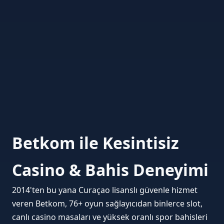
Betkom ile
Kesintisiz
Casino & Bahis Deneyimi
2014'ten bu yana Curaçao lisanslı güvenle hizmet
veren Betkom, 76+ oyun sağlayıcıdan binlerce slot,
canlı casino masaları ve yüksek oranlı spor bahisleri