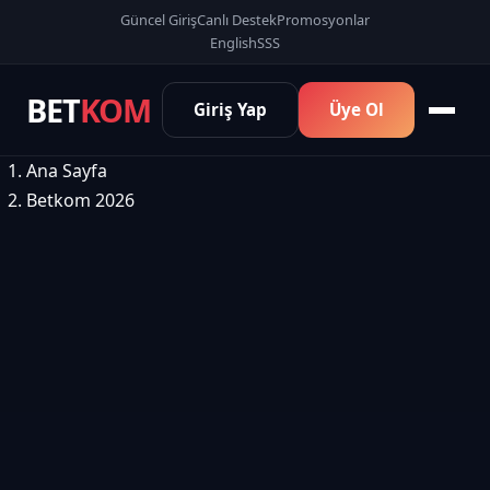
Güncel Giriş
Canlı Destek
Promosyonlar
English
SSS
BET
KOM
Giriş Yap
Üye Ol
Ana Sayfa
Betkom 2026