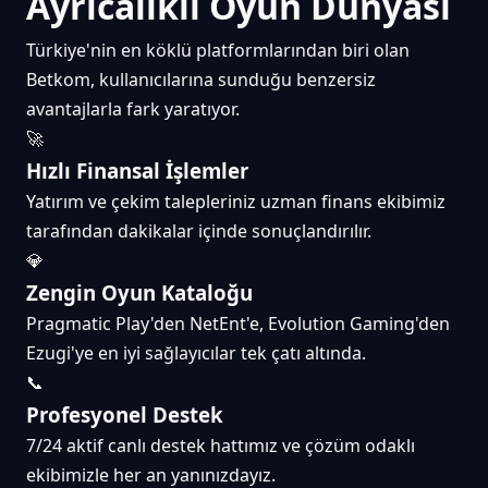
Ayrıcalıklı Oyun Dünyası
Türkiye'nin en köklü platformlarından biri olan
Betkom, kullanıcılarına sunduğu benzersiz
avantajlarla fark yaratıyor.
🚀
Hızlı Finansal İşlemler
Yatırım ve çekim talepleriniz uzman finans ekibimiz
tarafından dakikalar içinde sonuçlandırılır.
💎
Zengin Oyun Kataloğu
Pragmatic Play'den NetEnt'e, Evolution Gaming'den
Ezugi'ye en iyi sağlayıcılar tek çatı altında.
📞
Profesyonel Destek
7/24 aktif canlı destek hattımız ve çözüm odaklı
ekibimizle her an yanınızdayız.