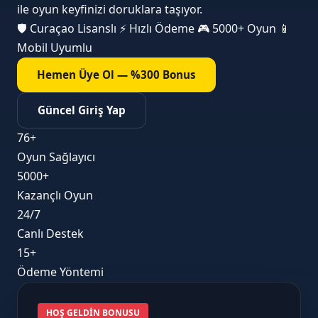
ile oyun keyfinizi doruklara taşıyor.
🛡️
Curaçao Lisanslı
⚡
Hızlı Ödeme
🎮
5000+ Oyun
📱
Mobil Uyumlu
Hemen Üye Ol — %300 Bonus
Güncel Giriş Yap
76+
Oyun Sağlayıcı
5000+
Kazançlı Oyun
24/7
Canlı Destek
15+
Ödeme Yöntemi
HOŞ GELDIN BONUSU