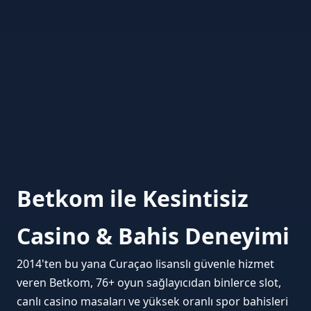
Betkom ile
Kesintisiz
Casino & Bahis Deneyimi
2014'ten bu yana Curaçao lisanslı güvenle hizmet
veren Betkom, 76+ oyun sağlayıcıdan binlerce slot,
canlı casino masaları ve yüksek oranlı spor bahisleri