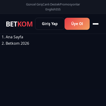
Güncel Giriş
Canlı Destek
Promosyonlar
English
SSS
BET
KOM
Giriş Yap
Üye Ol
Ana Sayfa
Betkom 2026