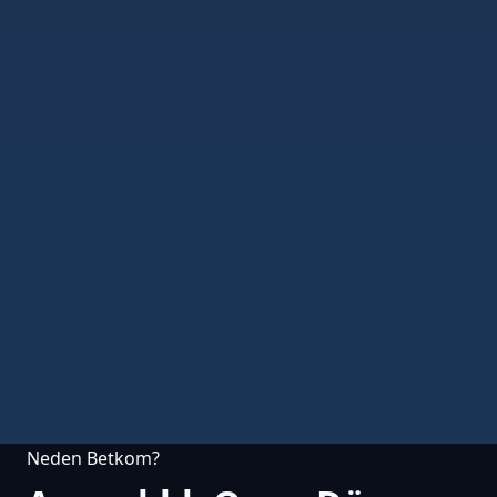
Neden Betkom?