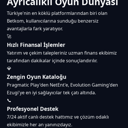
Ayrıcalıklı Oyun Dünyası
Türkiye'nin en köklü platformlarından biri olan
Betkom, kullanıcılarına sunduğu benzersiz
avantajlarla fark yaratıyor.
🚀
Hızlı Finansal İşlemler
Yatırım ve çekim talepleriniz uzman finans ekibimiz
tarafından dakikalar içinde sonuçlandırılır.
💎
Zengin Oyun Kataloğu
Pragmatic Play'den NetEnt'e, Evolution Gaming'den
Ezugi'ye en iyi sağlayıcılar tek çatı altında.
📞
Profesyonel Destek
7/24 aktif canlı destek hattımız ve çözüm odaklı
ekibimizle her an yanınızdayız.