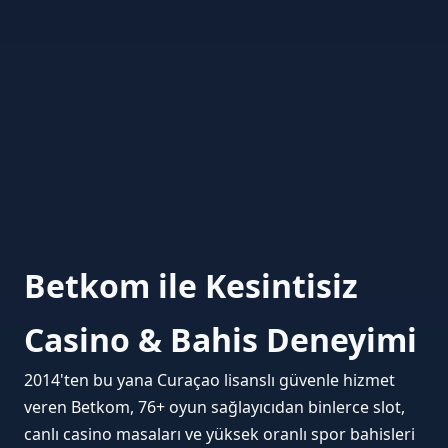
Betkom ile
Kesintisiz
Casino & Bahis Deneyimi
2014'ten bu yana Curaçao lisanslı güvenle hizmet
veren Betkom, 76+ oyun sağlayıcıdan binlerce slot,
canlı casino masaları ve yüksek oranlı spor bahisleri