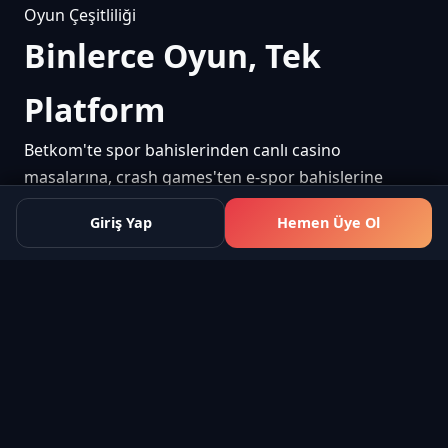
Oyun Çeşitliliği
Binlerce Oyun, Tek
Platform
Betkom'te spor bahislerinden canlı casino
masalarına, crash games'ten e-spor bahislerine
kadar geniş bir yelpazede oyun seçenekleri sizi
Giriş Yap
Hemen Üye Ol
bekliyor.
⚽
Spor Bahisleri
Yüzlerce lig ve turnuva, yüksek oranlar