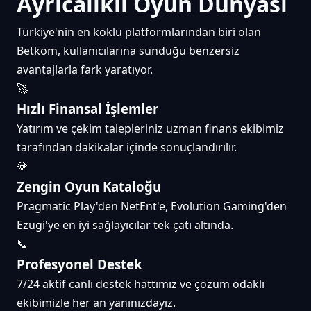
Ayrıcalıklı Oyun Dünyası
Türkiye'nin en köklü platformlarından biri olan
Betkom, kullanıcılarına sunduğu benzersiz
avantajlarla fark yaratıyor.
🚀
Hızlı Finansal İşlemler
Yatırım ve çekim talepleriniz uzman finans ekibimiz
tarafından dakikalar içinde sonuçlandırılır.
💎
Zengin Oyun Kataloğu
Pragmatic Play'den NetEnt'e, Evolution Gaming'den
Ezugi'ye en iyi sağlayıcılar tek çatı altında.
📞
Profesyonel Destek
7/24 aktif canlı destek hattımız ve çözüm odaklı
ekibimizle her an yanınızdayız.