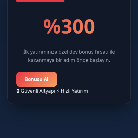
%300
İlk yatırımınıza özel dev bonus fırsatı ile
kazanmaya bir adım önde başlayın.
Bonusu Al
🔒 Güvenli Altyapı
⚡ Hızlı Yatırım