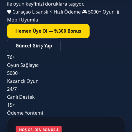
ile oyun keyfinizi doruklara taşıyor.
🛡️
Curaçao Lisanslı
⚡
Hızlı Ödeme
🎮
5000+ Oyun
📱
Mobil Uyumlu
Hemen Üye Ol — %300 Bonus
Güncel Giriş Yap
76+
Oyun Sağlayıcı
5000+
Kazançlı Oyun
24/7
Canlı Destek
15+
Ödeme Yöntemi
HOŞ GELDIN BONUSU