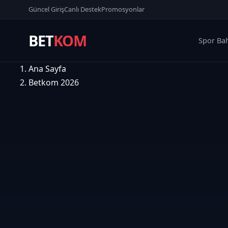
Güncel Giriş
Canlı Destek
Promosyonlar
BET
KOM
Spor Bah
Ana Sayfa
Betkom 2026