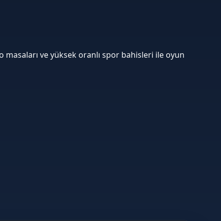
 masaları ve yüksek oranlı spor bahisleri ile oyun