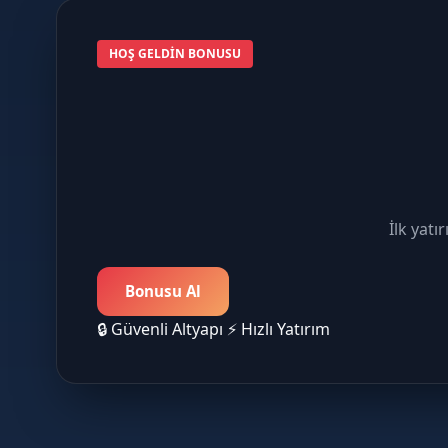
HOŞ GELDIN BONUSU
İlk yatı
Bonusu Al
🔒 Güvenli Altyapı
⚡ Hızlı Yatırım