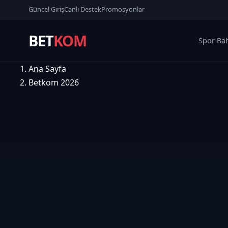
Güncel Giriş
Canlı Destek
Promosyonlar
BET
KOM
Spor Bah
Ana Sayfa
Betkom 2026