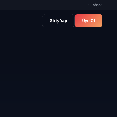
English
SSS
Giriş Yap
Üye Ol