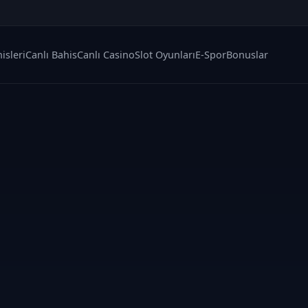
isleri
Canlı Bahis
Canlı Casino
Slot Oyunları
E-Spor
Bonuslar